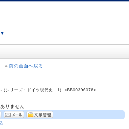
）▼
前の画面へ戻る
-- (シリーズ・ドイツ現代史 ; 1). <BB00396078>
はありません
る