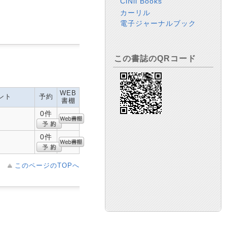
CiNii Books
カーリル
電子ジャーナルブック
この書誌のQRコード
WEB
ント
予約
書棚
0件
0件
このページのTOPへ