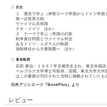
目次
１ 通史で学ぶ（神聖ローマ帝国からドイツ帝国
第一次世界大戦
ヴァイマル共和国
ナチ・ドイツ ほか）
２ テーマで学ぶ（帝国の幻影
戦争責任問題とヴァイマル外交
あるドイツ・ユダヤ人の軌跡
強制移住から大量殺戮へ ほか）
著者略歴
石田 勇治：１９５７年京都市生まれ。東京外国
ールブルク大学博士号取得。現職、東京大学大学
はこの書籍が刊行された当時に掲載されていたもの
日外アソシエーツ『BookPlus』より
レビュー