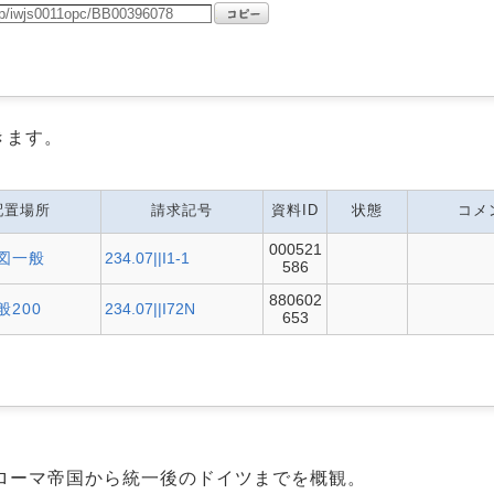
きます。
配置場所
請求記号
資料ID
状態
コメ
000521
和図一般
234.07||I1-1
586
880602
般200
234.07||I72N
653
ローマ帝国から統一後のドイツまでを概観。