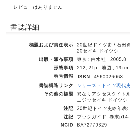
レビューはありません
書誌詳細
標題および責任表示
20世紀ドイツ史 / 石田
20セイキ ドイツシ
出版・頒布事項
東京 : 白水社 , 2005.8
形態事項
212, 21p : 地図 ; 19cm
巻号情報
ISBN
4560026068
書誌構造リンク
シリーズ・ドイツ現代史||シ
その他の標題
異なりアクセスタイトル
ニジッセイキ ドイツシ
注記
20世紀ドイツ史略年表: 
注記
ブックガイド: 巻末p14-
NCID
BA72779329