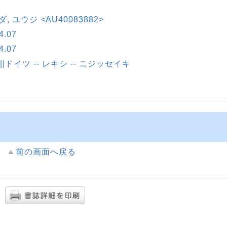
シダ, ユウジ <AU40083882>
.07
.07
紀||ドイツ -- レキシ -- ニジッセイキ
前の画面へ戻る