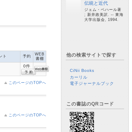
伝統と近代
ジェム・ベハール著
; 新井政美訳. -- 東海
大学出版会, 1994.
WEB
他の検索サイトで探す
ント
予約
書棚
0件
CiNii Books
カーリル
このページのTOPへ
電子ジャーナルブック
この書誌のQRコード
このページのTOPへ