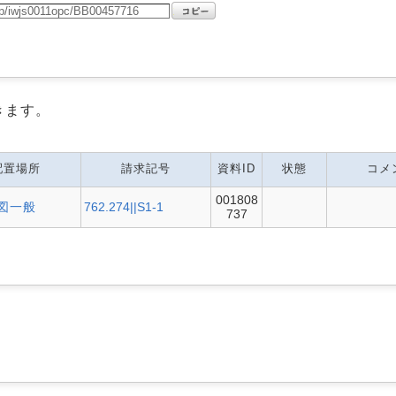
きます。
配置場所
請求記号
資料ID
状態
コメ
001808
和図一般
762.274||S1-1
737