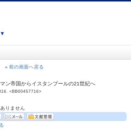
）▼
前の画面へ戻る
オスマン帝国からイスタンブールの21世紀へ
16. <BB00457716>
はありません
る