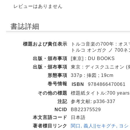
レビューはありません
書誌詳細
標題および責任表示
トルコ音楽の700年 : オ
トルコ オンガク ノ 700ネ
出版・頒布事項
[東京] : DU BOOKS
出版・頒布事項
東京 : ディスクユニオン (発売)
形態事項
337p : 挿図 ; 19cm
巻号情報
ISBN
9784866470061
その他の標題
標題紙タイトル:700 years of
注記
参考文献: p336-337
NCID
BB22375529
本文言語コード
日本語
著者標目リンク
関口, 義人||セキグチ, ヨシト