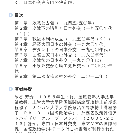
く、日本外交史入門の決定版。
目次
第１章 敗戦と占領（一九四五‐五〇年）
第２章 冷戦下の講和と日本外交（一九五〇年代
（１））
第３章 戦後体制の成立（一九五〇年代（２））
第４章 経済大国日本の外交（一九六〇年代）
第５章 デタント下の日本外交（一九七〇年代）
第６章 国際国家日本の外交（一九八〇年代）
第７章 冷戦後の日本外交（一九九〇年代）
第８章 小泉外交から民主党外交へ（二〇〇〇年
代）
第９章 第二次安倍政権の外交（二〇一二年‐）
著者略歴
添谷 芳秀：１９５５年生まれ。慶應義塾大学法学
部教授。上智大学大学院国際関係論専攻博士前期課
程修了、ミシガン大学大学院政治学専攻博士課程修
了、Ｐｈ．Ｄ．（国際政治学）。外務省政策評価ア
ドバイザリーグループ・メンバー（２００３‐２０
１３）ほか。専門：日本外交史、東アジアの国際関
係、国際政治学(本データはこの書籍が刊行された