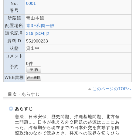
No.
0001
巻号
所蔵館
青山本館
配置場所
青3F和図一般
請求記号
319||SO4||2
資料ID
551900233
状態
貸出中
コメント
0件
予約
WEB書棚
このページのTOPへ
目次・あらすじ
あらすじ
憲法、日米安保、歴史問題、沖縄基地問題、北方領
土問題…。日本が抱える外交問題の起源はここにあ
った。占領期から現在までの日本外交を変動する国
際政治のなかで読みとき、将来への視界を切りひら