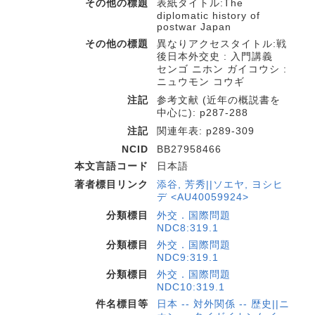
その他の標題
表紙タイトル:The
diplomatic history of
postwar Japan
その他の標題
異なりアクセスタイトル:戦
後日本外交史 : 入門講義
センゴ ニホン ガイコウシ :
ニュウモン コウギ
注記
参考文献 (近年の概説書を
中心に): p287-288
注記
関連年表: p289-309
NCID
BB27958466
本文言語コード
日本語
著者標目リンク
添谷, 芳秀||ソエヤ, ヨシヒ
デ <AU40059924>
分類標目
外交．国際問題
NDC8:319.1
分類標目
外交．国際問題
NDC9:319.1
分類標目
外交．国際問題
NDC10:319.1
件名標目等
日本 -- 対外関係 -- 歴史||ニ