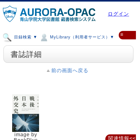
ログイン
≡
目録検索 ▼
MyLibrary（利用者サービス）▼
書誌詳細
前の画面へ戻る
image by
関連情報<<