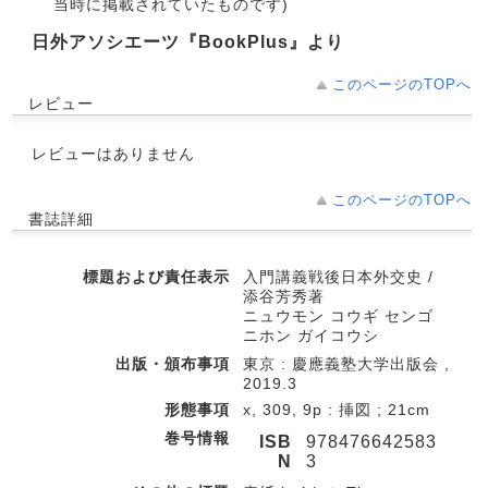
当時に掲載されていたものです)
日外アソシエーツ『BookPlus』より
このページのTOPへ
レビュー
レビューはありません
このページのTOPへ
書誌詳細
標題および責任表示
入門講義戦後日本外交史 /
添谷芳秀著
ニュウモン コウギ センゴ
ニホン ガイコウシ
出版・頒布事項
東京 : 慶應義塾大学出版会 ,
2019.3
形態事項
x, 309, 9p : 挿図 ; 21cm
巻号情報
ISB
978476642583
N
3