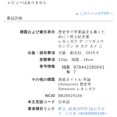
レビューはありません
このページのTOPへ
書誌詳細
標題および責任表示
歴史学で卒業論文を書くた
めに / 村上紀夫著
レキシガク デ ソツギョウ
ロンブン オ カク タメ ニ
出版・頒布事項
大阪 : 創元社 , 2019.9
形態事項
220p : 挿図 ; 18cm
巻号情報
ISB
978442280041
N
7
その他の標題
表紙タイトル:卒論
(Sotsuron) 歴史学
Sotsuron レキシガク
NCID
BB28929146
本文言語コード
日本語
著者標目リンク
村上, 紀夫(1970-)||ムラカ
ミ, ノリオ <AU60040149>