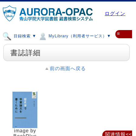
ログイン
≡
目録検索 ▼
MyLibrary（利用者サービス）▼
書誌詳細
前の画面へ戻る
image by
関連情報<<