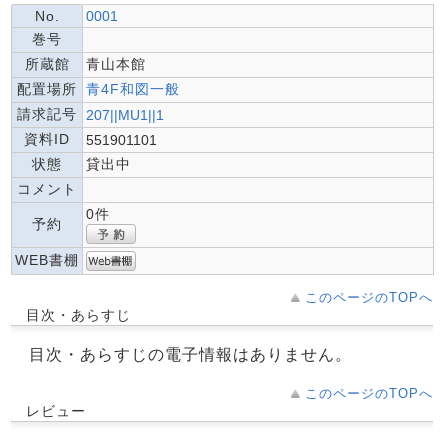
No.
0001
巻号
所蔵館
青山本館
配置場所
青4F和図一般
請求記号
207||MU1||1
資料ID
551901101
状態
貸出中
コメント
0件
予約
WEB書棚
このページのTOPへ
目次・あらすじ
目次・あらすじの電子情報はありません。
このページのTOPへ
レビュー