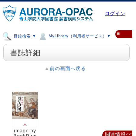
ログイン
≡
目録検索 ▼
MyLibrary（利用者サービス）▼
書誌詳細
前の画面へ戻る
image by
関連情報<<