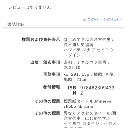
レビューはありません
このページのTOPへ
書誌詳細
標題および責任表示
はじめて学ぶ西洋古代史 /
長谷川岳男編著
ハジメテ マナブ セイヨウ
コダイシ
出版・頒布事項
京都 : ミネルヴァ書房 ,
2022.10
形態事項
xx, 291, 13p : 挿図, 肖像,
地図 ; 21cm
巻号情報
ISB
978462309433
N
2
その他の標題
標題紙タイトル:Minerva
shobo librairie
その他の標題
異なりアクセスタイトル:西
洋古代史 : はじめて学ぶ
セイヨウ コダイシ : ハジメ