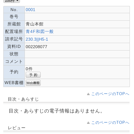
No.
0001
巻号
所蔵館
青山本館
配置場所
青4F和図一般
請求記号
230.3||H5-1
資料ID
002208077
状態
コメント
0件
予約
WEB書棚
このページのTOPへ
目次・あらすじ
目次・あらすじの電子情報はありません。
このページのTOPへ
レビュー