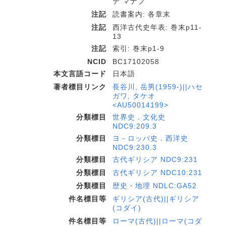
テ マナブ
注記
読書案内: 各章末
注記
西洋古代史年表: 巻末p11-
13
注記
索引: 巻末p1-9
NCID
BC17102058
本文言語コード
日本語
著者標目リンク
長谷川, 岳男(1959-)||ハセ
ガワ, タケオ
<AU50014199>
分類標目
世界史．文化史
NDC9:209.3
分類標目
ヨ－ロッパ史．西洋史
NDC9:230.3
分類標目
古代ギリシア NDC9:231
分類標目
古代ギリシア NDC10:231
分類標目
歴史・地理 NDLC:GA52
件名標目等
ギリシア(古代)||ギリシア
(コダイ)
件名標目等
ローマ(古代)||ローマ(コダ