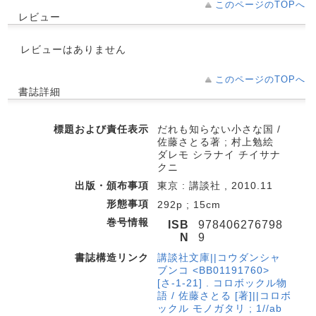
このページのTOPへ
レビュー
レビューはありません
このページのTOPへ
書誌詳細
標題および責任表示
だれも知らない小さな国 /
佐藤さとる著 ; 村上勉絵
ダレモ シラナイ チイサナ
クニ
出版・頒布事項
東京 : 講談社 , 2010.11
形態事項
292p ; 15cm
巻号情報
ISB
978406276798
N
9
書誌構造リンク
講談社文庫||コウダンシャ
ブンコ <BB01191760>
[さ-1-21] . コロボックル物
語 / 佐藤さとる [著]||コロボ
ックル モノガタリ ; 1//ab