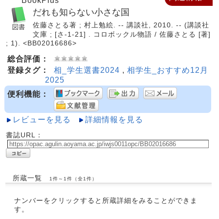
BookPlus
だれも知らない小さな国
佐藤さとる著 ; 村上勉絵. -- 講談社, 2010. -- (講談社
文庫 ; [さ-1-21] . コロボックル物語 / 佐藤さとる [著]
; 1). <BB02016686>
総合評価：
登録タグ：
相_学生選書2024
,
相学生_おすすめ12月
2025
便利機能：
レビューを見る
詳細情報を見る
書誌URL：
所蔵一覧
1件～1件（全1件）
ナンバーをクリックすると所蔵詳細をみることができま
す。