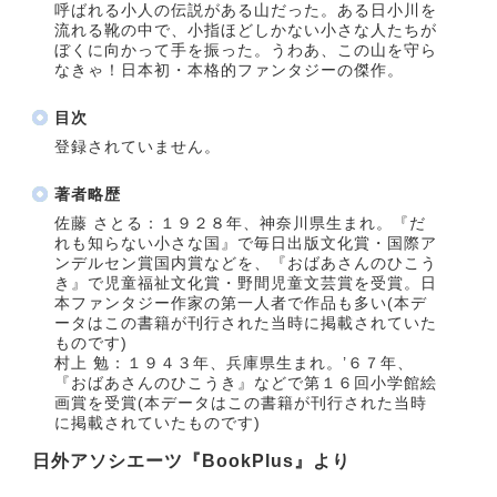
呼ばれる小人の伝説がある山だった。ある日小川を
流れる靴の中で、小指ほどしかない小さな人たちが
ぼくに向かって手を振った。うわあ、この山を守ら
なきゃ！日本初・本格的ファンタジーの傑作。
目次
登録されていません。
著者略歴
佐藤 さとる：１９２８年、神奈川県生まれ。『だ
れも知らない小さな国』で毎日出版文化賞・国際ア
ンデルセン賞国内賞などを、『おばあさんのひこう
き』で児童福祉文化賞・野間児童文芸賞を受賞。日
本ファンタジー作家の第一人者で作品も多い(本デ
ータはこの書籍が刊行された当時に掲載されていた
ものです)
村上 勉：１９４３年、兵庫県生まれ。’６７年、
『おばあさんのひこうき』などで第１６回小学館絵
画賞を受賞(本データはこの書籍が刊行された当時
に掲載されていたものです)
日外アソシエーツ『BookPlus』より