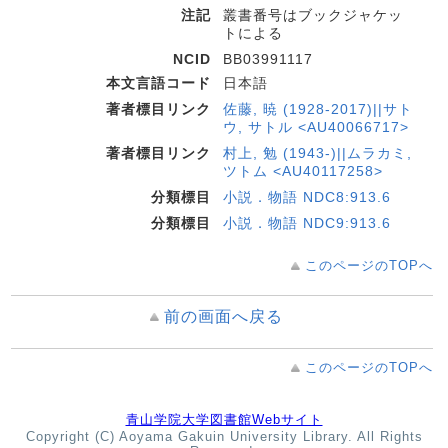
注記
叢書番号はブックジャケッ
トによる
NCID
BB03991117
本文言語コード
日本語
著者標目リンク
佐藤, 暁 (1928-2017)||サト
ウ, サトル <AU40066717>
著者標目リンク
村上, 勉 (1943-)||ムラカミ,
ツトム <AU40117258>
分類標目
小説．物語 NDC8:913.6
分類標目
小説．物語 NDC9:913.6
このページのTOPへ
前の画面へ戻る
このページのTOPへ
青山学院大学図書館Webサイト
Copyright (C) Aoyama Gakuin University Library. All Rights