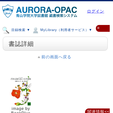
ログイン
≡
目録検索 ▼
MyLibrary（利用者サービス）▼
書誌詳細
前の画面へ戻る
image by
関連情報<<