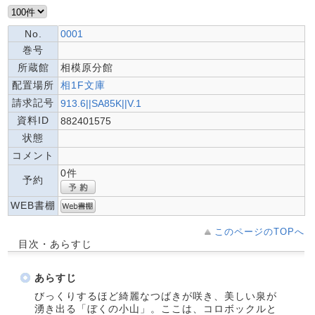
No.
0001
巻号
所蔵館
相模原分館
配置場所
相1F文庫
請求記号
913.6||SA85K||V.1
資料ID
882401575
状態
コメント
0件
予約
WEB書棚
このページのTOPへ
目次・あらすじ
あらすじ
びっくりするほど綺麗なつばきが咲き、美しい泉が
湧き出る「ぼくの小山」。ここは、コロボックルと