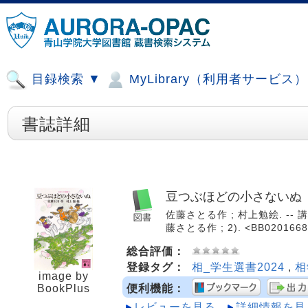
目録検索 ▼
MyLibrary（利用者サービス
書誌詳細
豆つぶほどの小さないぬ
佐藤さとる作 ; 村上勉絵. -- 講談
藤さとる作 ; 2). <BB0201668
総合評価：
登録タグ：
相_学生選書2024
,
相
image by
BookPlus
便利機能：
レビューを見る
詳細情報を見