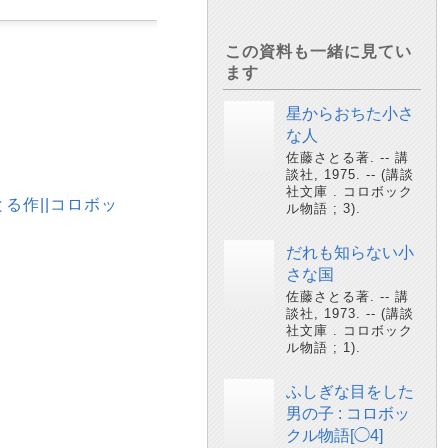
この資料も一緒に見てい
ます
星からおちた小さ
な人
佐藤さとる著. -- 講
談社, 1975. -- (講談
社文庫 . コロボック
さとる作||コロボッ
ル物語 ; 3).
だれも知らない小
さな国
佐藤さとる著. -- 講
談社, 1973. -- (講談
社文庫 . コロボック
ル物語 ; 1).
ふしぎな目をした
男の子 : コロボッ
クル物語[◯4]