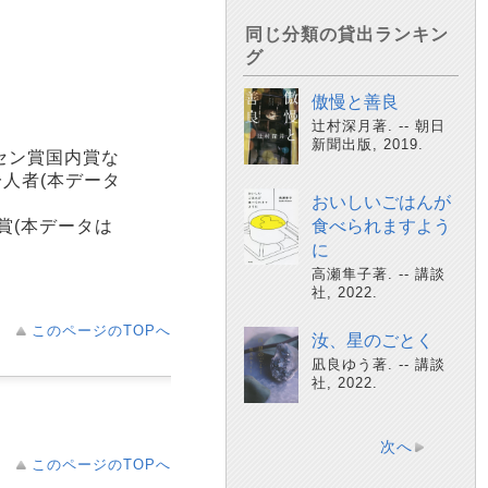
同じ分類の貸出ランキン
グ
傲慢と善良
辻村深月著. -- 朝日
新聞出版, 2019.
セン賞国内賞な
人者(本データ
おいしいごはんが
賞(本データは
食べられますよう
に
高瀬隼子著. -- 講談
社, 2022.
このページのTOPへ
汝、星のごとく
凪良ゆう著. -- 講談
社, 2022.
次へ
このページのTOPへ