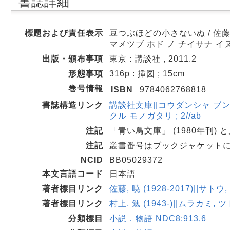
書誌詳細
標題および責任表示
豆つぶほどの小さないぬ / 佐藤
マメツブ ホド ノ チイサナ イ
出版・頒布事項
東京 : 講談社 , 2011.2
形態事項
316p : 挿図 ; 15cm
巻号情報
ISBN
9784062768818
書誌構造リンク
講談社文庫||コウダンシャ ブンコ <
クル モノガタリ ; 2//ab
注記
「青い鳥文庫」 (1980年刊) 
注記
叢書番号はブックジャケット
NCID
BB05029372
本文言語コード
日本語
著者標目リンク
佐藤, 暁 (1928-2017)||サトウ
著者標目リンク
村上, 勉 (1943-)||ムラカミ, ツ
分類標目
小説．物語 NDC8:913.6