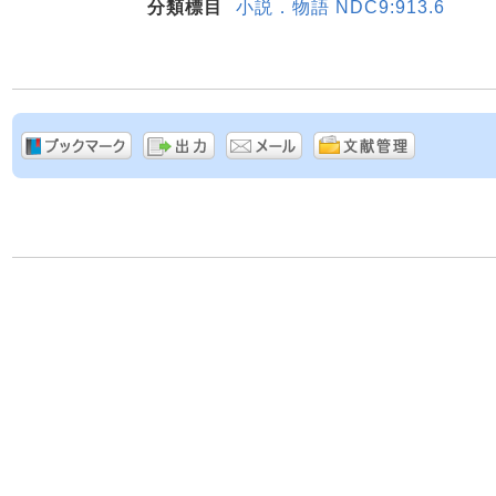
分類標目
小説．物語 NDC9:913.6