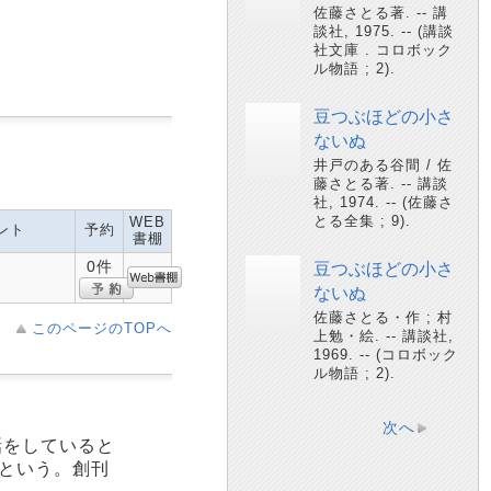
佐藤さとる著. -- 講
談社, 1975. -- (講談
社文庫 . コロボック
ル物語 ; 2).
豆つぶほどの小さ
ないぬ
井戸のある谷間 / 佐
藤さとる著. -- 講談
社, 1974. -- (佐藤さ
とる全集 ; 9).
WEB
ント
予約
書棚
0件
豆つぶほどの小さ
ないぬ
佐藤さとる・作 ; 村
このページのTOPへ
上勉・絵. -- 講談社,
1969. -- (コロボック
ル物語 ; 2).
次へ
話をしていると
いという。創刊