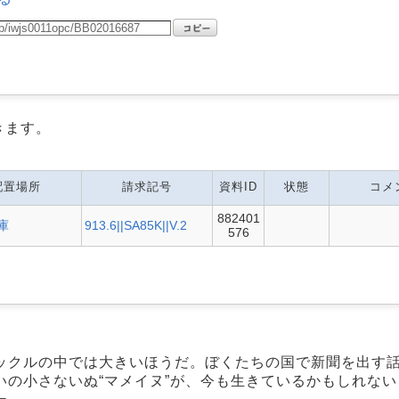
きます。
配置場所
請求記号
資料ID
状態
コメ
882401
庫
913.6||SA85K||V.2
576
ックルの中では大きいほうだ。ぼくたちの国で新聞を出す
の小さないぬ“マメイヌ”が、今も生きているかもしれな