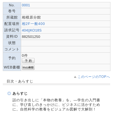
No.
0001
巻号
所蔵館
相模原分館
配置場所
相2F一般400
請求記号
404||KO18S
資料ID
882501250
状態
コメント
0件
予約
WEB書棚
このページのTOPへ
目次・あらすじ
あらすじ
話の引き出しに「本物の教養」を。―学生の入門書
に、学び直しのきっかけに、ビジネスに活かすため
に。自然科学の教養をビジュアル図解で大解剖！