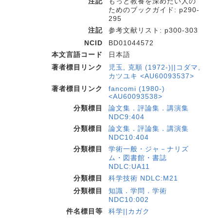
注記
もっと教養を深めたい人の
ためのブックガイド: p290-
295
注記
参考文献リスト: p300-303
NCID
BD01044572
本文言語コード
日本語
著者標目リンク
児玉, 克順 (1972-)||コダマ,
カツユキ <AU60093537>
著者標目リンク
fancomi (1980-)
<AU60093538>
分類標目
論文集．評論集．講演集
NDC9:404
分類標目
論文集．評論集．講演集
NDC10:404
分類標目
学術一般・ジャ－ナリズ
ム・図書館・書誌
NDLC:UA11
分類標目
科学技術 NDLC:M21
分類標目
知識．学問．学術
NDC10:002
件名標目等
科学||カガク