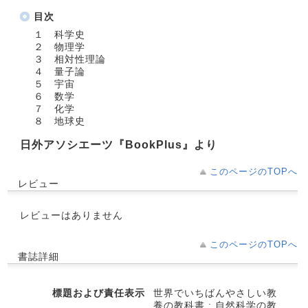
目次
１ 科学史
２ 物理学
３ 相対性理論
４ 量子論
５ 宇宙
６ 数学
７ 化学
８ 地球史
日外アソシエーツ『BookPlus』より
このページのTOPへ
レビュー
レビューはありません
このページのTOPへ
書誌詳細
標題および責任表示
世界でいちばんやさしい教
養の教科書 : 自然科学の教