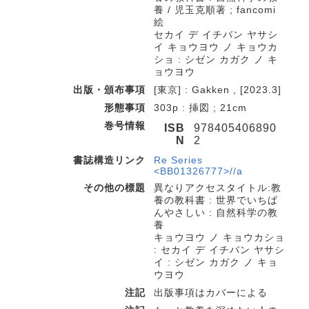
養 / 児玉克順著 ; fancomi
絵
セカイ デ イチバン ヤサシ
イ キョウヨウ ノ キョウカ
ショ : シゼン カガク ノ キ
ョウヨウ
出版・頒布事項
[東京] : Gakken , [2023.3]
形態事項
303p : 挿図 ; 21cm
巻号情報
ISB
978405406890
N
2
書誌構造リンク
Re Series
<BB01326777>//a
その他の標題
異なりアクセスタイトル:教
養の教科書 : 世界でいちば
んやさしい : 自然科学の教
養
キョウヨウ ノ キョウカショ
: セカイ デ イチバン ヤサシ
イ : シゼン カガク ノ キョ
ウヨウ
注記
出版事項はカバーによる