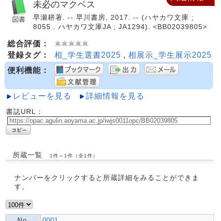
未必のマクベス
早瀬耕著. -- 早川書房, 2017. -- (ハヤカワ文庫 ;
8055 . ハヤカワ文庫JA ; JA1294). <BB02039805>
総合評価：
登録タグ：
相_学生選書2025
,
相展示_学生展示2025
便利機能：
レビューを見る
詳細情報を見る
書誌URL：
所蔵一覧
1件～1件（全1件）
ナンバーをクリックすると所蔵詳細をみることができま
す。
No.
0001