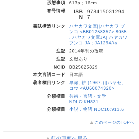
形態事項
613p ; 16cm
巻号情報
ISB
978415031294
N
7
書誌構造リンク
ハヤカワ文庫||ハヤカワ ブ
ンコ <BB01258357> 8055
. ハヤカワ文庫JA||ハヤカワ
ブンコ JA ; JA1294//a
注記
2014年刊の改稿
注記
文献あり
NCID
BB25025829
本文言語コード
日本語
著者標目リンク
早瀬, 耕 (1967-)||ハヤセ,
コウ <AU60074320>
分類標目
芸術・言語・文学
NDLC:KH831
分類標目
小説．物語 NDC10:913.6
このページのTOPへ
前の画面へ戻る