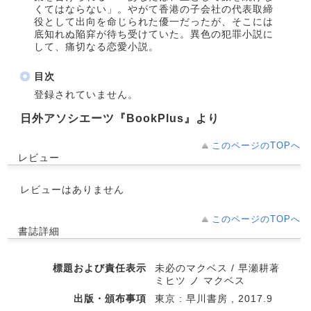
くてはならない」。やがて香港の子会社の代表取締
役として出向を命じられた優一だったが、そこには
底知れぬ陥穽が待ち受けていた。異色の犯罪小説に
して、痛切なる恋愛小説。
目次
登録されていません。
日外アソシエーツ『BookPlus』より
このページのTOPへ
レビュー
レビューはありません
このページのTOPへ
書誌詳細
標題および責任表示
未必のマクベス / 早瀬耕著
ミヒツ ノ マクベス
出版・頒布事項
東京 : 早川書房 , 2017.9