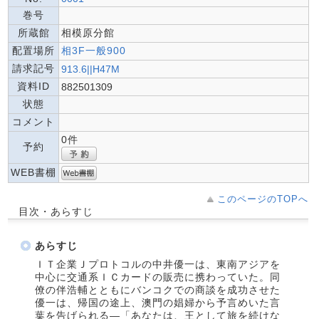
巻号
所蔵館
相模原分館
配置場所
相3F一般900
請求記号
913.6||H47M
資料ID
882501309
状態
コメント
0件
予約
WEB書棚
このページのTOPへ
目次・あらすじ
あらすじ
ＩＴ企業Ｊプロトコルの中井優一は、東南アジアを
中心に交通系ＩＣカードの販売に携わっていた。同
僚の伴浩輔とともにバンコクでの商談を成功させた
優一は、帰国の途上、澳門の娼婦から予言めいた言
葉を告げられる―「あなたは、王として旅を続けな