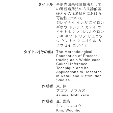
タイトル
事例内因果推論技法として
の過程追跡法の方法論的基
礎とその流通研究における
可能性について
ジレイナイ インガ スイロン
ギホウ トシテノ カテイ ツ
イセキホウ ノ ホウホウロン
テキ キソ ト ソノ リュウツ
ウ ケンキュウ ニオケル カ
ノウセイ ニツイテ
タイトル(その他)
The Methodological
Foundation of Process-
tracing as a Within-case
Causal Inference
Technique and its
Applications to Research
in Retail and Distribution
Studies
作成者
東, 伸一
アズマ, ノブカズ
Azuma, Nobukazu
作成者
金, 雲鎬
キン, ウンコウ
Kim, Woonho