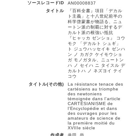
ソースレコードID
AN00008837
タイトル
『百科全書』項目「デカル
ト主義」と十八世紀前半の
科学啓蒙書が物語る、ニュ
ートン派の制覇に対するデ
カルト派の根強い抵抗
『ヒャッカ ゼンショ』 コウ
モク 「デカルト シュギ」
ト ジュウハッセイキ ゼンハ
ン ノ カガク ケイモウショ
ガ モノガタル、ニュートン
ハ ノ セイハ ニ タイスル デ
カルトハ ノ ネズヨイ テイ
コウ
タイトル(その他)
La résistance tenace des
cartésiens au triomphe
des newtoniens
témoignée dans l'article
CARTÉSIANISME de
l'Encyclopédie et dans
des ouvrages pour les
amateurs de science de
la première moitié du
XVIIIe siècle
作成者
井田, 尚