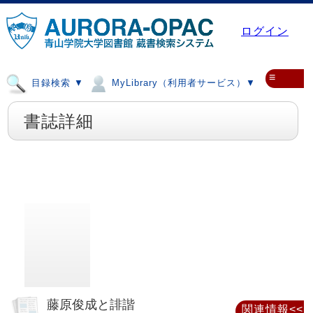
ログイン
≡
目録検索 ▼
MyLibrary（利用者サービス）▼
書誌詳細
藤原俊成と誹諧
関連情報<<