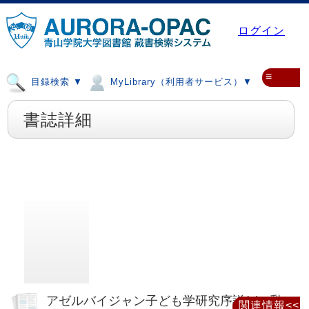
ログイン
≡
目録検索 ▼
MyLibrary（利用者サービス）▼
書誌詳細
アゼルバイジャン子ども学研究序説(2) : 乳
関連情報<<