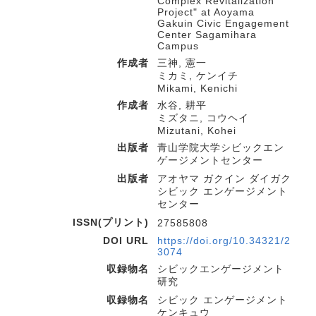
Complex Revitalization
Project" at Aoyama
Gakuin Civic Engagement
Center Sagamihara
Campus
作成者
三神, 憲一
ミカミ, ケンイチ
Mikami, Kenichi
作成者
水谷, 耕平
ミズタニ, コウヘイ
Mizutani, Kohei
出版者
青山学院大学シビックエン
ゲージメントセンター
出版者
アオヤマ ガクイン ダイガク
シビック エンゲージメント
センター
ISSN(プリント)
27585808
DOI URL
https://doi.org/10.34321/2
3074
収録物名
シビックエンゲージメント
研究
収録物名
シビック エンゲージメント
ケンキュウ