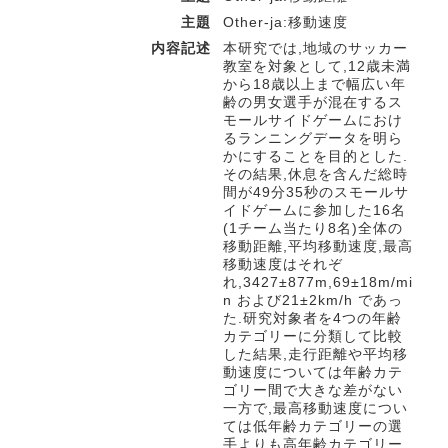
主題
Other-ja:移動速度
内容記述
本研究では,地域のサッカー
教室を対象として,12歳未満
から18歳以上まで幅広い年
齢の男女選手が混在するス
モールサイドゲームにおけ
るランニングデータを明ら
かにすることを目的とした.
その結果,休息を含んだ総時
間が49分35秒のスモールサ
イドゲームに参加した16名
(1チーム当たり8名)全体の
移動距離,平均移動速度,最高
移動速度はそれぞ
れ,3427±877m,69±18m/mi
n および21±2km/h であっ
た.研究対象者を4つの年齢
カテゴリーに分類して比較
した結果,走行距離や平均移
動速度については年齢カテ
ゴリー間で大きな差がない
一方で,最高移動速度につい
ては低年齢カテゴリーの選
手よりも高年齢カテゴリー