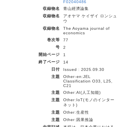
F02040486
収録物名
青山經濟論集
収録物名
アオヤマ ケイザイ ロンシュ
ウ
収録物名
The Aoyama journal of
economics
巻次等
77
号
2
開始ページ
1
終了ページ
14
日付
Issued : 2025.09.30
主題
Other-en:JEL
Classification O33, L25,
C21
主題
Other:AI(人工知能)
主題
Other:IoT(モノのインター
ネット)
主題
Other:生産性
主題
Other:因果推論