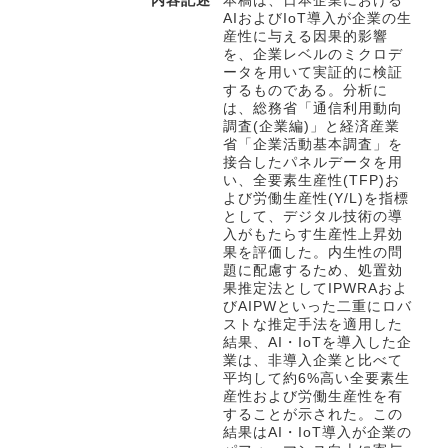
内容記述
本稿は、日本企業における
AIおよびIoT導入が企業の生
産性に与える因果的影響
を、企業レベルのミクロデ
ータを用いて実証的に検証
するものである。分析に
は、総務省「通信利用動向
調査(企業編)」と経済産業
省「企業活動基本調査」を
接合したパネルデータを用
い、全要素生産性(TFP)お
よび労働生産性(Y/L)を指標
として、デジタル技術の導
入がもたらす生産性上昇効
果を評価した。内生性の問
題に配慮するため、処置効
果推定法としてIPWRAおよ
びAIPWといった二重にロバ
ストな推定手法を適用した
結果、AI・IoTを導入した企
業は、非導入企業と比べて
平均して約6%高い全要素生
産性および労働生産性を有
することが示された。この
結果はAI・IoT導入が企業の