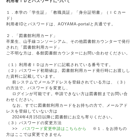
利用者ＩＤとパスワードについて
１．本学の「学生証」「教職員証」「身分証明書」（ＩＣカー
ド）
利用者IDとパスワードは、AOYAMA-portalと共通です。
２．「図書館利用カード」
卒業生、山手線コンソーシアム、その他図書館カウンターで発行
された「図書館利用カード」
ご不明な方は、各館図書館カウンターにお問い合わせください。
（１）利用者ＩＤはカードに記載されている番号です。
（２）パスワード初期値は、図書館利用カード発行時にお渡しし
た資料に記載しています。
前システムでメールアドレスを登録されている方は、（３）
の方法で、パスワードを変更し、
ログインが可能です。申請できない方は図書館までお問い合
わせください。
なお、すでに図書館利用カードをお持ちの方で、メールアド
レスを登録していない方は
2024年4月15日以降に図書館にお立ち寄りください。
（３）パスワードの変更方法
>>
パスワード変更申請はこちらから
※１．をお持ちの
方はここでは変更できません