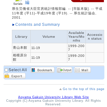
編
厚生労働省大臣官房統計情報部編. -- [市販本版]. -- 平成
11年度 (平11)-平成19年度 (平19). -- 厚生統計協会,
2001.
Contents and Summary
Available
Accessio
Library
Volume
Years/Mo
n status
nths
1999-200
青山本館
11-19
7
相模原分
1999-200
11-19
館
7
Select All
Go to the top of this page
Aoyama Gakuin University Library Web Site
Copyright (C) Aoyama Gakuin University Library. All Rights
Reserved.