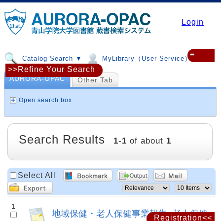
Login
≡
Catalog Search ▼
MyLibrary（User Service）▼
>>Refine Your Search
AURORA-OPAC
Other Tab
Open search box
Search Results
1
-
1
of about
1
Select All
1
地域保健・老人保健事業報告. 老人保健
Registration<<