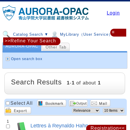
Login
≡
Catalog Search ▼
MyLibrary（User Service）▼
>>Refine Your Search
AURORA-OPAC
Other Tab
Open search box
Search Results
1
-
1
of about
1
Select All
1
Lettres à Reynaldo Hahn
Registration<<