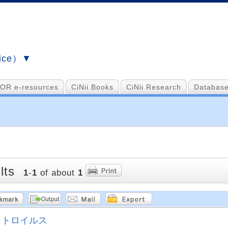
vice）▼
OR e-resources
CiNii Books
CiNii Research
Database
lts
1
-
1
of about
1
トロイルス