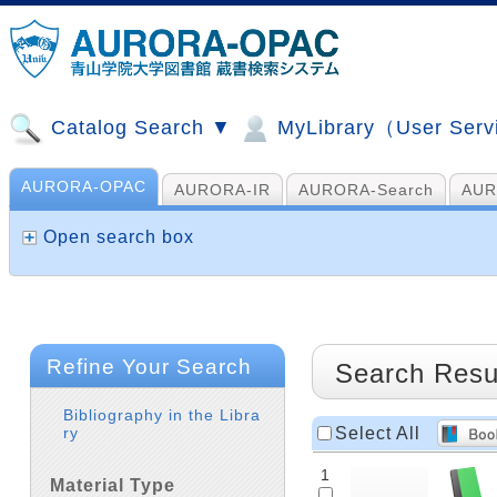
Catalog Search ▼
MyLibrary（User Ser
AURORA-OPAC
AURORA-IR
AURORA-Search
AUR
山手コンソ、NDL他
AI Search
Open search box
Refine Your Search
Search Resu
Bibliography in the Libra
Select All
ry
1
Material Type