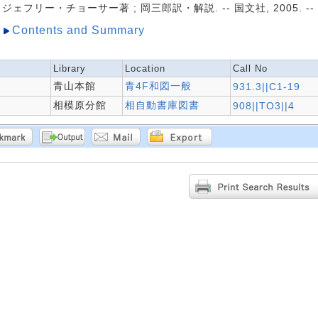
ジェフリー・チョーサー著 ; 岡三郎訳・解説. -- 国文社, 2005. -- 
Contents and Summary
Library
Location
Call No
青山本館
青4F和図一般
931.3||C1-19
相模原分館
相自動書庫図書
908||TO3||4