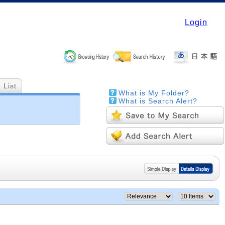
Login
 List
What is My Folder?
What is Search Alert?