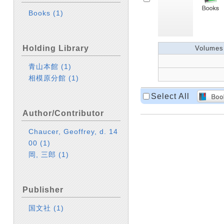
Books
(1)
Holding Library
Volumes
青山本館
(1)
相模原分館
(1)
Select All
Author/Contributor
Chaucer, Geoffrey, d. 14
00
(1)
岡, 三郎
(1)
Publisher
国文社
(1)