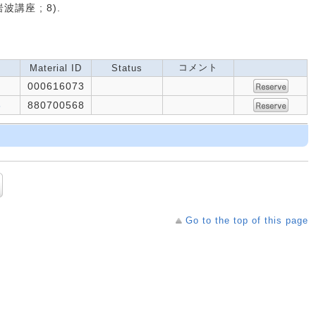
波講座 ; 8).
コメント
Material ID
Status
000616073
8
880700568
Go to the top of this page