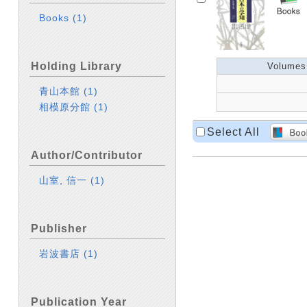
Books
(1)
Holding Library
Volumes
青山本館
(1)
相模原分館
(1)
Select All
Author/Contributor
山室, 信一
(1)
Publisher
岩波書店
(1)
Publication Year