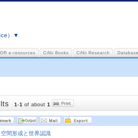
vice）▼
OR e-resources
CiNii Books
CiNii Research
Database
lts
1
-
1
of about
1
空間形成と世界認識