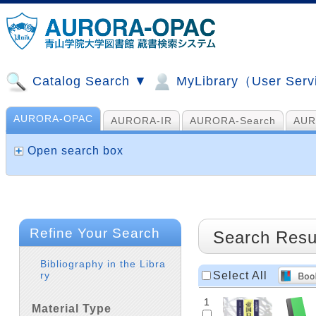
Catalog Search ▼
MyLibrary（User Ser
AURORA-OPAC
AURORA-IR
AURORA-Search
AUR
山手コンソ、NDL他
AI Search
Open search box
Refine Your Search
Search Resu
Bibliography in the Libra
Select All
ry
1
Material Type