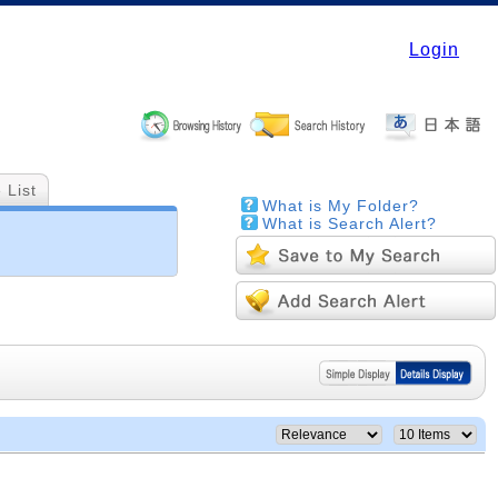
Login
 List
What is My Folder?
What is Search Alert?