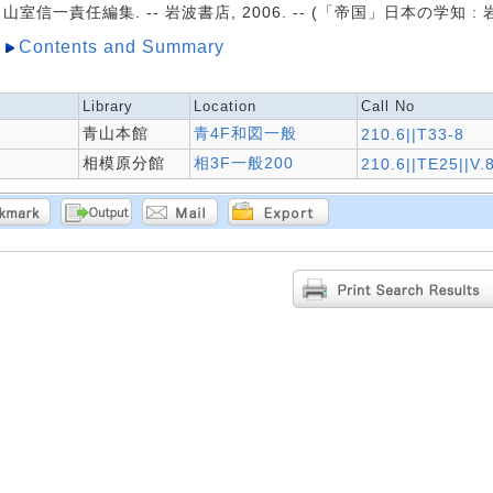
山室信一責任編集. -- 岩波書店, 2006. -- (「帝国」日本の学知 : 岩
Contents and Summary
Library
Location
Call No
青山本館
青4F和図一般
210.6||T33-8
相模原分館
相3F一般200
210.6||TE25||V.