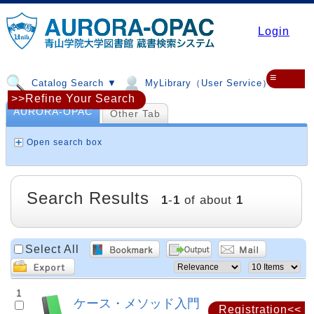
Login
≡
Catalog Search ▼
MyLibrary（User Service）▼
>>Refine Your Search
AURORA-OPAC
Other Tab
Open search box
Search Results
1
-
1
of about
1
Select All
1
ケース・メソッド入門
Registration<<