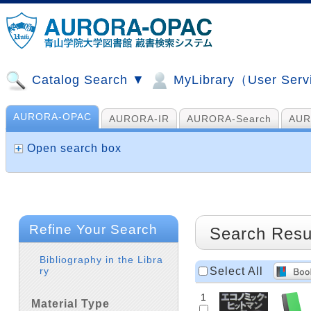
Catalog Search ▼
MyLibrary（User Ser
AURORA-OPAC
AURORA-IR
AURORA-Search
AUR
山手コンソ、NDL他
AI Search
Open search box
Refine Your Search
Search Resu
Bibliography in the Libra
Select All
ry
1
Material Type