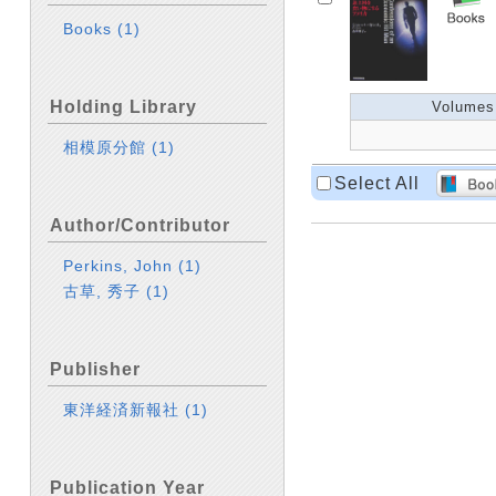
Books
(1)
Holding Library
Volumes
相模原分館
(1)
Select All
Author/Contributor
Perkins, John
(1)
古草, 秀子
(1)
Publisher
東洋経済新報社
(1)
Publication Year