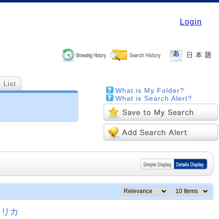
Login
 List
What is My Folder?
What is Search Alert?
メリカ