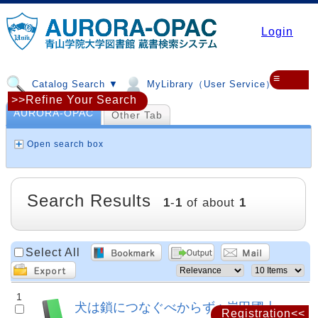
Login
≡
Catalog Search ▼
MyLibrary（User Service）▼
>>Refine Your Search
AURORA-OPAC
Other Tab
Open search box
Search Results
1
-
1
of about
1
Select All
1
犬は鎖につなぐべからず : 岸田國士一
Registration<<