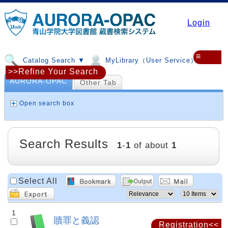
Login
≡
Catalog Search ▼
MyLibrary（User Service）▼
>>Refine Your Search
AURORA-OPAC
Other Tab
Open search box
Search Results
1
-
1
of about
1
Select All
1
贖罪と義認
Registration<<