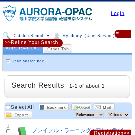
Login
≡
Catalog Search ▼
MyLibrary（User Service）▼
>>Refine Your Search
AURORA-OPAC
Other Tab
Open search box
Search Results
1
-
1
of about
1
Select All
1
プレイフル・ラーニング : 新しい学び
Registration<<