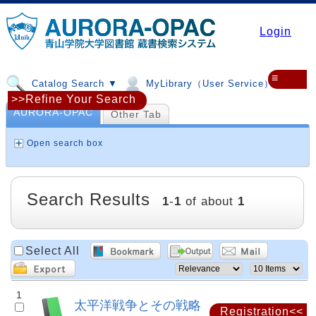
Login
≡
Catalog Search ▼
MyLibrary（User Service）▼
>>Refine Your Search
AURORA-OPAC
Other Tab
Open search box
Search Results
1
-
1
of about
1
Select All
1
太平洋戦争とその戦略
Registration<<