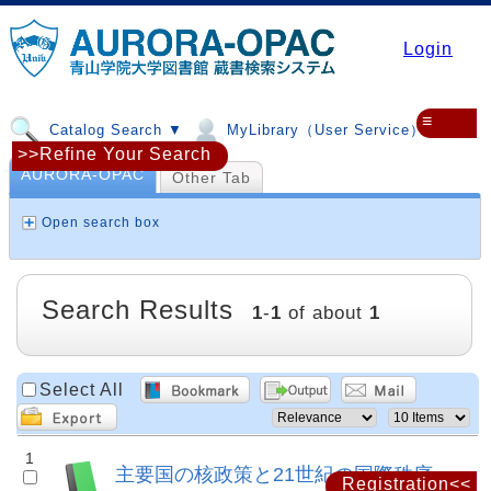
Login
≡
Catalog Search ▼
MyLibrary（User Service）▼
>>Refine Your Search
AURORA-OPAC
Other Tab
Open search box
Search Results
1
-
1
of about
1
Select All
1
主要国の核政策と21世紀の国際秩序
Registration<<