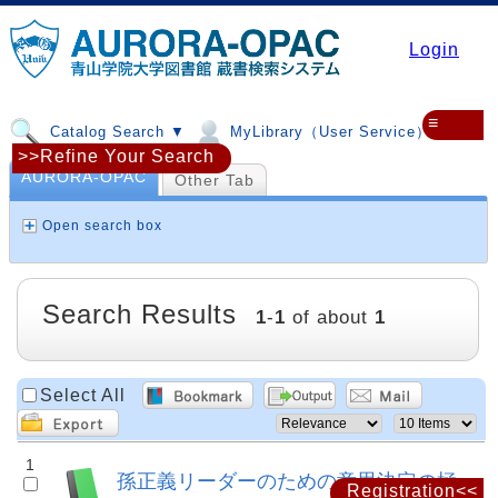
Login
≡
Catalog Search ▼
MyLibrary（User Service）▼
>>Refine Your Search
AURORA-OPAC
Other Tab
Open search box
Search Results
1
-
1
of about
1
Select All
1
孫正義リーダーのための意思決定の極
Registration<<