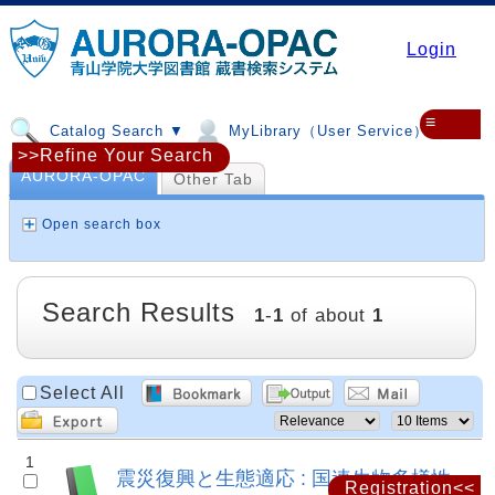
Login
≡
Catalog Search ▼
MyLibrary（User Service）▼
>>Refine Your Search
AURORA-OPAC
Other Tab
Open search box
Search Results
1
-
1
of about
1
Select All
1
震災復興と生態適応 : 国連生物多様性
Registration<<