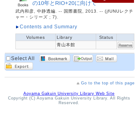
の10年とRIO+20に向けて
武内和彦, 中静透編. -- 国際書院, 2013. -- (jfUNUレクチ
ャー・シリーズ ; 7).
Contents and Summary
Volumes
Library
Status
青山本館
Select All
Go to the top of this page
Aoyama Gakuin University Library Web Site
Copyright (C) Aoyama Gakuin University Library. All Rights
Reserved.