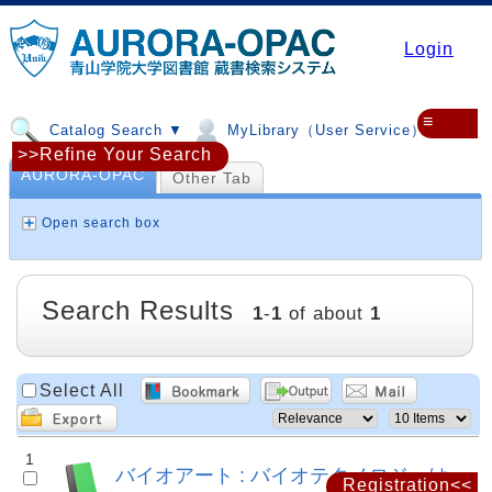
Login
≡
Catalog Search ▼
MyLibrary（User Service）▼
>>Refine Your Search
AURORA-OPAC
Other Tab
Open search box
Search Results
1
-
1
of about
1
Select All
1
バイオアート : バイオテクノロジーは
Registration<<