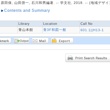
原田保, 山田啓一, 石川和男編著. -- 学文社, 2018. -- (地域デザイ
Contents and Summary
Library
Location
Call No
青山本館
青3F和図一般
601.1||H13-1