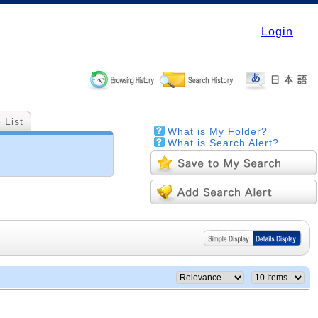
Login
 List
What is My Folder?
What is Search Alert?