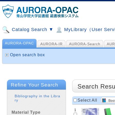
Catalog Search ▼
MyLibrary（User Ser
AURORA-OPAC
AURORA-IR
AURORA-Search
AUR
山手コンソ、NDL他
AI Search
Open search box
Refine Your Search
Search Resu
Bibliography in the Libra
Select All
ry
1
Material Type