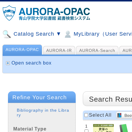
Catalog Search ▼
MyLibrary（User Ser
AURORA-OPAC
AURORA-IR
AURORA-Search
AUR
山手コンソ、NDL他
AI Search
Open search box
Refine Your Search
Search Resu
Bibliography in the Libra
Select All
ry
1
Material Type