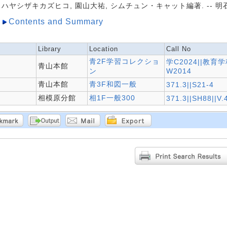
ハヤシザキカズヒコ, 園山大祐, シムチュン・キャット編著. -- 明石書店,
Contents and Summary
Library
Location
Call No
青2F学習コレクショ
学C2024||教育学
青山本館
ン
W2014
青山本館
青3F和図一般
371.3||S21-4
相模原分館
相1F一般300
371.3||SH88||V.