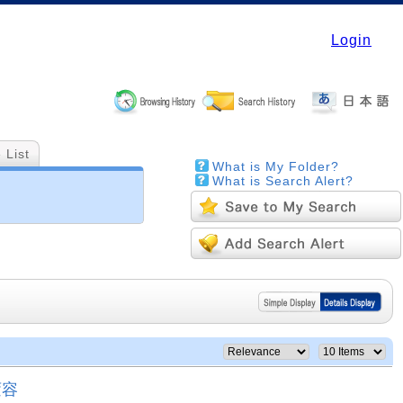
Login
 List
What is My Folder?
What is Search Alert?
変容