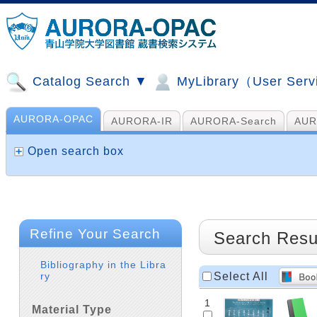
Catalog Search ▼
MyLibrary（User Ser
AURORA-OPAC
AURORA-IR
AURORA-Search
AUR
山手コンソ、NDL他
AI Search
Open search box
Refine Your Search
Search Resu
Bibliography in the Libra
Select All
ry
1
Material Type