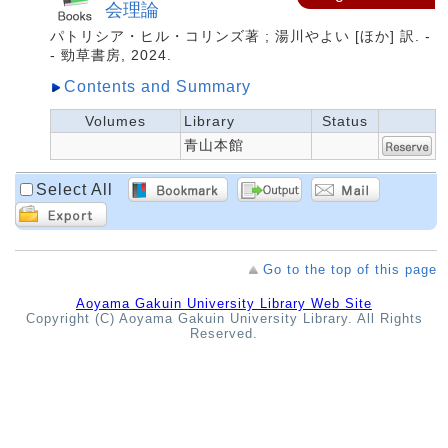
会理論
パトリシア・ヒル・コリンズ著 ; 湯川やよい [ほか] 訳. -
- 勁草書房, 2024.
Contents and Summary
Volumes
Library
Status
青山本館
Select All
Go to the top of this page
Aoyama Gakuin University Library Web Site
Copyright (C) Aoyama Gakuin University Library. All Rights
Reserved.