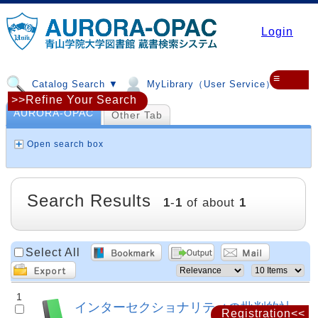
Login
≡
Catalog Search ▼
MyLibrary（User Service）▼
>>Refine Your Search
AURORA-OPAC
Other Tab
Open search box
Search Results
1
-
1
of about
1
Select All
1
インターセクショナリティの批判的社
Registration<<