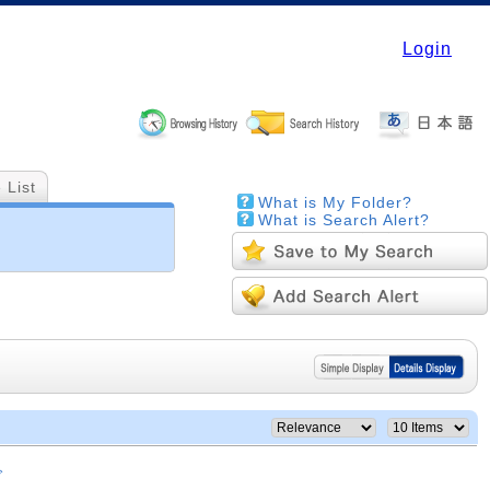
Login
 List
What is My Folder?
What is Search Alert?
で