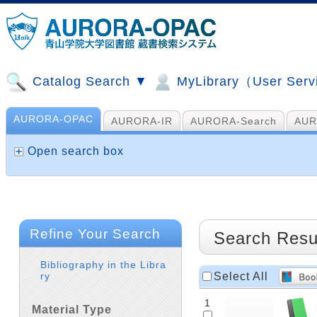
Catalog Search ▼
MyLibrary（User Ser
AURORA-OPAC
AURORA-IR
AURORA-Search
AUR
山手コンソ、NDL他
AI Search
Open search box
Refine Your Search
Search Resu
Bibliography in the Libra
Select All
ry
1
Material Type