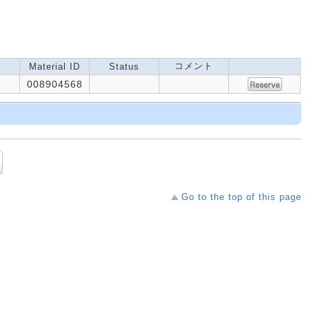
コメント
Material ID
Status
008904568
Go to the top of this page