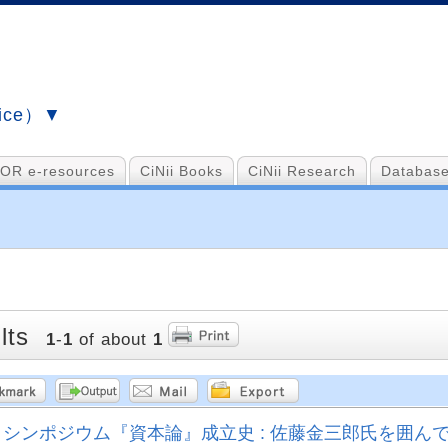
vice）▼
OR e-resources
CiNii Books
CiNii Research
Database
lts
1
-
1
of about
1
シンポジウム『資本論』成立史 : 佐藤金三郎氏を囲ん