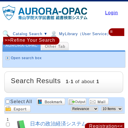
Login
≡
Catalog Search ▼
MyLibrary（User Service）▼
>>Refine Your Search
AURORA-OPAC
Other Tab
Open search box
Search Results
1
-
1
of about
1
Select All
1
日本の政治経済システム
Registration<<