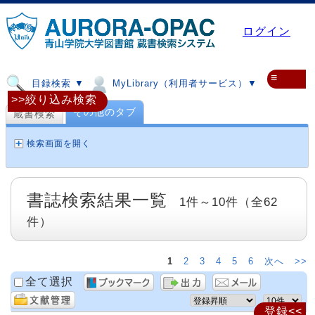
ログイン
≡
目録検索 ▼
MyLibrary（利用者サービス）▼
>>絞り込み検索
その他のタブ
蔵書検索
検索画面を開く
書誌検索結果一覧
1件～10件（全62
件）
1
2
3
4
5
6
次へ
>>
全て選択
登録<<